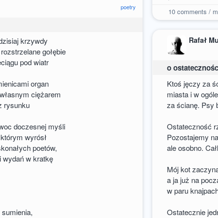
poetry
10
comments / m
Rafał M
 dzisiaj krzywdy
ozstrzelane gołębie
eciągu pod wiatr
o ostatecznośc
mienicami organ
Ktoś jęczy za ś
d własnym ciężarem
miasta i w ogól
 z rysunku
za ścianę. Psy
owoc doczesnej myśli
Ostateczność rz
 którym wyrósł
Pozostajemy na
skonałych poetów,
ale osobno. Cał
i wydań w kratkę
Mój kot zaczyna 
a ja już na pocz
w paru knajpach
t sumienia,
Ostatecznie jed