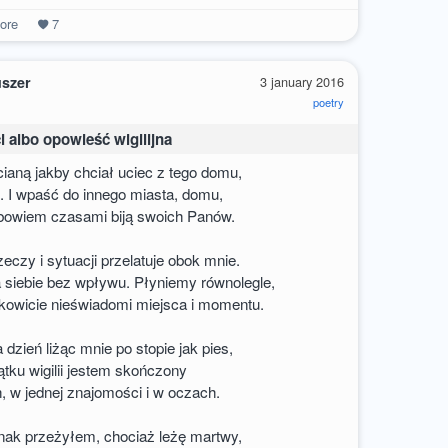
ore
7
uszer
3 january 2016
poetry
i albo opowieść wigilijna
cianą jakby chciał uciec z tego domu,
e. I wpaść do innego miasta, domu,
 bowiem czasami biją swoich Panów.
eczy i sytuacji przelatuje obok mnie.
 siebie bez wpływu. Płyniemy równolegle,
kowicie nieświadomi miejsca i momentu.
dzień liżąc mnie po stopie jak pies,
ątku wigilii jestem skończony
, w jednej znajomości i w oczach.
nak przeżyłem, chociaż leżę martwy,