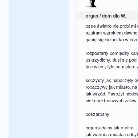
organ / dom dla W.
ostre światło nie zrobi mi
szukam wzrokiem dawno r
gapię się nieludzko w prz
rozpostarty pomiędzy ka
uskrzydlony, dusi się po
tyle wiem, tyle pamiętam
soczysty jak napoczęty 
robaczywy jak miasto, na
jak wrzód. Pasożyt niedo
niskonakładowych żalów 
poszarpany
organ jadalny jak matka
jak wątroba miasta i odby