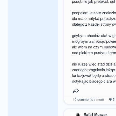
podobnie jak pretekst, ce
podpalam latarkę znalezio
ale matematyka przestrze
dlatego z każdej strony ś
gdybym chociaż ufał w gr
mógłbym zamknąć powieki
ale wiem na czym budowa
nad piekłem pustym i gł
nie ruszę więc stąd dzisia
żadnego pragnienia leżąc
fantazjował będę o strac
dotykając bladego ciała 
10
comments / more
5
Rafał Muszer