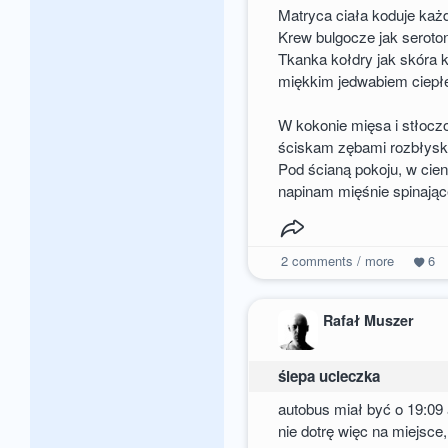
Matryca ciała koduje każd
Krew bulgocze jak seroto
Tkanka kołdry jak skóra k
miękkim jedwabiem ciepł
W kokonie mięsa i stłoc
ściskam zębami rozbłyski
Pod ścianą pokoju, w cie
napinam mięśnie spinając
2
comments / more
6
Rafał Muszer
ślepa ucieczka
autobus miał być o 19:09 
nie dotrę więc na miejsce