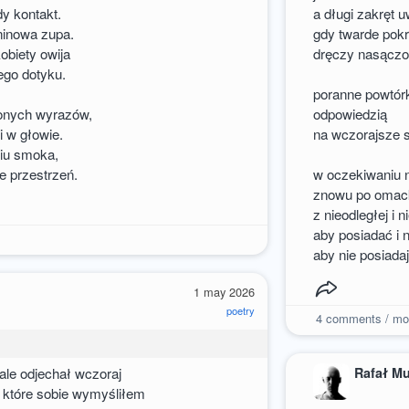
y kontakt.
a długi zakręt 
ninowa zupa.
gdy twarde pokr
obiety owija
dręczy nasączo
ego dotyku.
poranne powtór
zonych wyrazów,
odpowiedzią
 w głowie.
na wczorajsze 
niu smoka,
e przestrzeń.
w oczekiwaniu 
znowu po omac
z nieodległej i 
aby posiadać i 
aby nie posiada
1 may 2026
poetry
4
comments / mo
Rafał M
ale odjechał wczoraj
, które sobie wymyśliłem