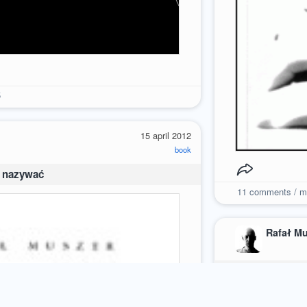
5
15 april 2012
book
i nazywać
11
comments / m
Rafał M
PON4