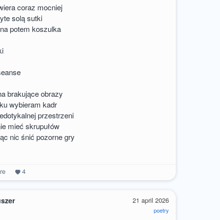
uwiera coraz mocniej
yte solą sutki
na potem koszulka
ki
seanse
na brakujące obrazy
ku wybieram kadr
niedotykalnej przestrzeni
nie mieć skrupułów
jąc nic śnić pozorne gry
re
4
uszer
21 april 2026
poetry