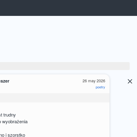
uszer
26 may 2026
poetry
st trudny
o wyobrażenia
no i szorstko