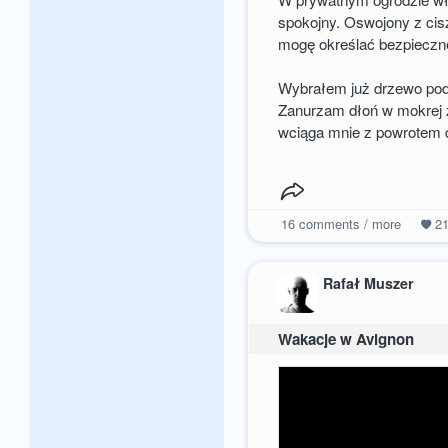
spokojny. Oswojony z cis
mogę określać bezpieczne
Wybrałem już drzewo pod
Zanurzam dłoń w mokrej z
wciąga mnie z powrotem 
16
comments / more
2
Rafał Muszer
Wakacje w Avignon