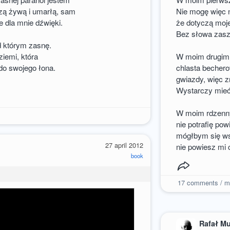
zą żywą i umarłą, sam
Nie mogę więc n
 dla mnie dźwięki.
że dotyczą moj
Bez słowa zasz
 którym zasnę.
iemi, która
W moim drugim j
do swojego łona.
chlasta bechero
gwiazdy, więc z
Wystarczy mieć
W moim rdzenny
1
nie potrafię pow
mógłbym się ws
27 april 2012
nie powiesz mi 
book
17
comments / m
Rafał M