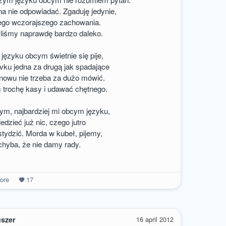
a nie odpowiadać. Zgaduję jedynie,
ego wczorajszego zachowania.
liśmy naprawdę bardzo daleko.
ęzyku obcym świetnie się pije,
vku jedna za drugą jak spadające
nowu nie trzeba za dużo mówić.
 trochę kasy i udawać chętnego.
m, najbardziej mi obcym języku,
iedzieć już nic, czego jutro
tydzić. Morda w kubeł, pijemy,
chyba, że nie damy rady.
ore
17
uszer
16 april 2012