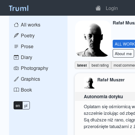
Login
Rafał Mus
All works
Poetry
ALL WOR
Prose
About me
Diary
latest
best rating
most comme
Photography
Graphics
Rafał Muszer
Book
Autonomia dotyku
en
pl
Oplatam się ośmiornicą w
szczelnie izolując od zbę
Są dłuższe niż rano, ciąg
przerośnięte tatuażami z 