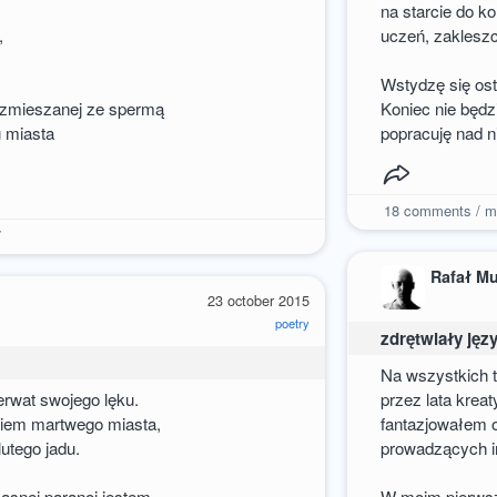
na starcie do k
,
uczeń, zakleszc
Wstydzę się ost
j zmieszanej ze spermą
Koniec nie będzi
 miasta
popracuję nad n
18
comments / m
7
Rafał M
23 october 2015
poetry
zdrętwiały jęz
Na wszystkich 
rwat swojego lęku.
przez lata kre
giem martwego miasta,
fantazjowałem 
lutego jadu.
prowadzących in
asnej paranoi jestem
W moim pierwsz