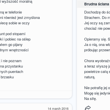
l i wyższość moralną
Brudna ściana
ną w telefonie
Dochodzę do ści
ni również jest zmyślona
Strachem. Do mu
wiecę sobie w oczy
Jej oczy są zam
chociaż nie powi
unt pod stopami
 i pobiec na oślep
Opieramy się. S
łem go pijany
Ja o nią, ona wb
odnym wnętrzności
próbując przewr
j i nie poznam
Chora wyobraźn
 na przystanku
a teraz słyszę 
onych puentach
powietrze całą
w brzasku
naturą.
Nie potrafię jej 
Mogę się jedyni
Na siłę.
14 march 2016