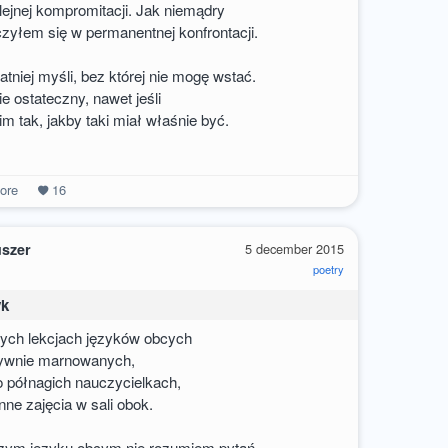
olejnej kompromitacji. Jak niemądry
zyłem się w permanentnej konfrontacji.
atniej myśli, bez której nie mogę wstać.
e ostateczny, nawet jeśli
im tak, jakby taki miał właśnie być.
ore
16
uszer
5 december 2015
poetry
yk
tych lekcjach języków obcych
atywnie marnowanych,
o półnagich nauczycielkach,
ne zajęcia w sali obok.
ym języku obcym nie rozumiem pytań.