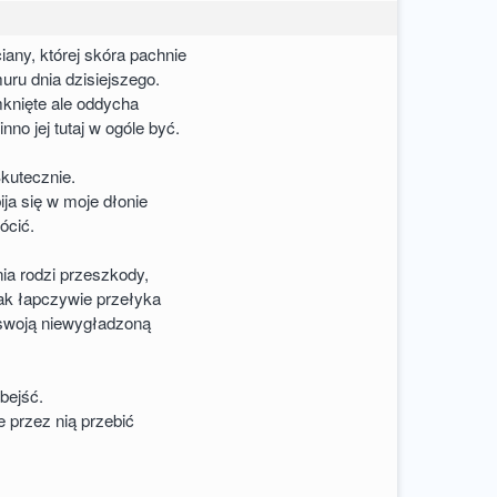
any, której skóra pachnie
ru dnia dzisiejszego.
knięte ale oddycha
nno jej tutaj w ogóle być.
kutecznie.
ija się w moje dłonie
ócić.
ia rodzi przeszkody,
jak łapczywie przełyka
 swoją niewygładzoną
obejść.
e przez nią przebić