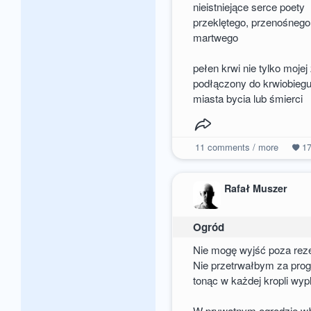
nieistniejące serce poety
przeklętego, przenośnego
martwego
pełen krwi nie tylko moje
podłączony do krwiobiegu
miasta bycia lub śmierci
11
comments / more
1
Rafał Muszer
Ogród
Nie mogę wyjść poza reze
Nie przetrwałbym za pro
tonąc w każdej kropli wyp
W prywatnym ogrodzie wł