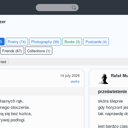
zer
KS
Poetry (74)
Photography (39)
Books (3)
Postcards (4)
Friends (87)
Collections (1)
nted
14 july 2026
Rafał M
poetry
prześwietlenie
łasnych rąk,
skóra ślepnie
dnego otoczenia.
gdy horyzont je
ną się bez końca,
tak naprawdę d
żywej podłogi.
jest bardzo cias