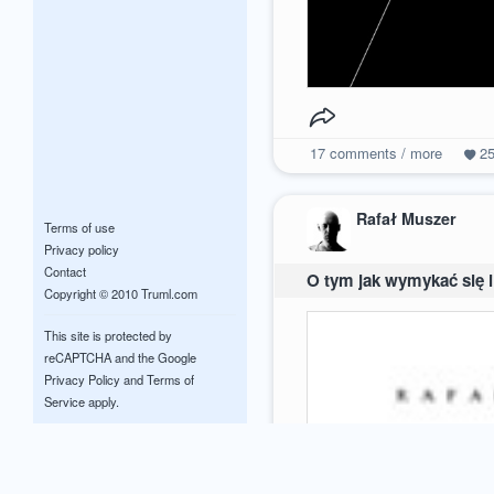
17
comments / more
2
Rafał Muszer
Terms of use
Privacy policy
Contact
O tym jak wymykać się 
Copyright © 2010 Truml.com
This site is protected by
reCAPTCHA and the Google
Privacy Policy
and
Terms of
Service
apply.