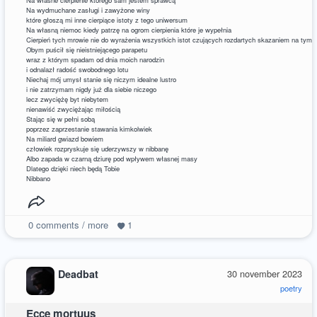
Na własne cierpienie którego sam jestem sprawcą
Na wydmuchane zasługi i zawyżone winy
które głoszą mi inne cierpiące istoty z tego uniwersum
Na własną niemoc kiedy patrzę na ogrom cierpienia które je wypełnia
Cierpień tych mrowie nie do wyrażenia wszystkich istot czujących rozdartych skazaniem na tym
Obym puścił się nieistniejącego parapetu
wraz z którym spadam od dnia moich narodzin
i odnalazł radość swobodnego lotu
Niechaj mój umysł stanie się niczym idealne lustro
i nie zatrzymam nigdy już dla siebie niczego
lecz zwyciężę byt niebytem
nienawiść zwyciężając miłością
Stając się w pełni sobą
poprzez zaprzestanie stawania kimkolwiek
Na miliard gwiazd bowiem
człowiek rozpryskuje się uderzywszy w nibbanę
Albo zapada w czarną dziurę pod wpływem własnej masy
Dlatego dzięki niech będą Tobie
Nibbano
0
comments / more
1
Deadbat
30 november 2023
poetry
Ecce mortuus