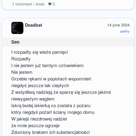
1
comment / more
3
Deadbat
14 june 2024
poetry
Sen
I rozpadły się wieże pamięci
Rozpadły
I nie jestem już tamtym człowiekiem
Nie jestem
Grzebie rękami w popiołach wspomnień
niegdyś jeszcze tak ciepłych
Z wstydliwą nadzieją że sparzę się jeszcze jakimś
niewygasłym węglem
Iskrą bodaj iskierką co została z pożaru
który niegdyś pożarł ściany mojego domu
W jakiejś niezdrowej nadziei
że mnie jeszcze ogrzeje
Zdumiony brakiem ich substancjalności