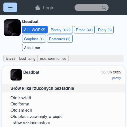
Login
Deadbat
ALL WORKS
Poetry (188)
Prose (41)
Diary (8)
Graphics (1)
Postcards (1)
About me
latest
best rating
most commented
Deadbat
30 july 2025
poetry
Słów kilka rzuconych bezładnie
Oto kształt
Oto forma
Oto śmiech
Oto płacz zawinięty w pięść
I słów szklane ostrza