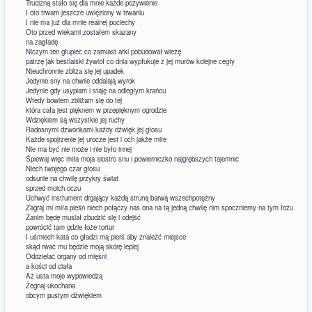
Trucizną stało się dla mnie każde pożywienie
I oto trwam jeszcze uwięziony w trwaniu
I nie ma już dla mnie realnej pociechy
Oto przed wiekami zostałem skazany
na zagładę
Niczym ten głupiec co zamiast arki pobudował wieżę
patrzę jak bestialski żywioł co dnia wypłukuje z jej murów kolejne cegły
Nieuchronnie zbliża się jej upadek
Jedynie sny na chwile oddalają wyrok
Jedynie gdy usypiam i staję na odległym krańcu
Wtedy bowiem zbliżam się do tej
która cała jest pięknem w przepięknym ogrodzie
Wdziękiem są wszystkie jej ruchy
Radosnymi dzwonkami każdy dźwięk jej głosu
Każde spojrzenie jej urocze jest i och jakże miłe
Nie ma być nie może i nie było innej
Śpiewaj więc miła moja siostro snu i powierniczko najgłębszych tajemnic
Niech twojego czar głosu
odsunie na chwilę przykry świat
sprzed moich oczu
Uchwyć instrument drgający każdą struną barwą wszechpotężny
Zagraj mi miła pieśń niech połączy nas ona na tą jedną chwilę nim spoczniemy na tym łożu
Zanim będę musiał zbudzić się i odejść
powrócić tam gdzie łoże tortur
I uśmiech kata co gładzi mą pierś aby znaleźć miejsce
skąd rwać mu będzie moją skórę lepiej
Oddzielać organy od mięśni
a kości od ciała
Aż usta moje wypowiedzą
Żegnaj ukochana
obcym pustym dźwiękiem