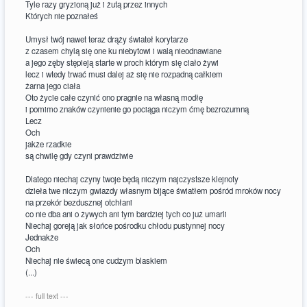
Tyle razy gryzioną już i żutą przez innych
Których nie poznałeś
Umysł twój nawet teraz drąży świateł korytarze
z czasem chylą się one ku niebytowi i walą nieodnawiane
a jego zęby stępieją starte w proch którym się ciało żywi
lecz i wtedy trwać musi dalej aż się nie rozpadną całkiem
żarna jego ciała
Oto życie całe czynić ono pragnie na własną modłę
i pomimo znaków czynienie go pociąga niczym ćmę bezrozumną
Lecz
Och
jakże rzadkie
są chwilę gdy czyni prawdziwie
Dlatego niechaj czyny twoje będą niczym najczystsze klejnoty
dzieła twe niczym gwiazdy własnym bijące światłem pośród mroków nocy
na przekór bezdusznej otchłani
co nie dba ani o żywych ani tym bardziej tych co już umarli
Niechaj goreją jak słońce pośrodku chłodu pustynnej nocy
Jednakże
Och
Niechaj nie świecą one cudzym blaskiem
(...)
--- full text ---