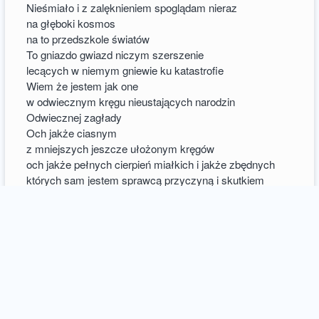
Nieśmiało i z zalęknieniem spoglądam nieraz
na głęboki kosmos
na to przedszkole światów
To gniazdo gwiazd niczym szerszenie
lecących w niemym gniewie ku katastrofie
Wiem że jestem jak one
w odwiecznym kręgu nieustających narodzin
Odwiecznej zagłady
Och jakże ciasnym
z mniejszych jeszcze ułożonym kręgów
och jakże pełnych cierpień miałkich i jakże zbędnych
których sam jestem sprawcą przyczyną i skutkiem
Ukradłszy szept ze szczytu niedosiężnej góry
Rzucam wyzwanie stworzeniu
Lecz widzę jedynie uśmiech tygrysa w gęstwinie
Lecz sam niedowierzam
że mój rodzaj przetrwa
kolejne tysiąclecie