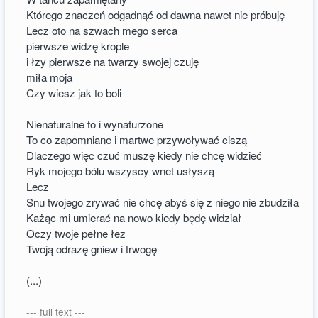
Którego znaczeń odgadnąć od dawna nawet nie próbuję
Lecz oto na szwach mego serca
pierwsze widzę krople
i łzy pierwsze na twarzy swojej czuję
miła moja
Czy wiesz jak to boli
Nienaturalne to i wynaturzone
To co zapomniane i martwe przywoływać ciszą
Dlaczego więc czuć muszę kiedy nie chcę widzieć
Ryk mojego bólu wszyscy wnet usłyszą
Lecz
Snu twojego zrywać nie chcę abyś się z niego nie zbudziła
Każąc mi umierać na nowo kiedy będę widział
Oczy twoje pełne łez
Twoją odrazę gniew i trwogę
(...)
--- full text ---