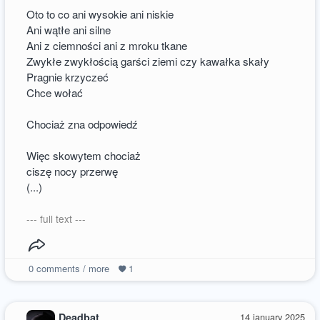
Oto to co ani wysokie ani niskie
Ani wątłe ani silne
Ani z ciemności ani z mroku tkane
Zwykłe zwykłością garści ziemi czy kawałka skały
Pragnie krzyczeć
Chce wołać
Chociaż zna odpowiedź
Więc skowytem chociaż
ciszę nocy przerwę
(...)
--- full text ---
0
comments / more
1
Deadbat
14 january 2025