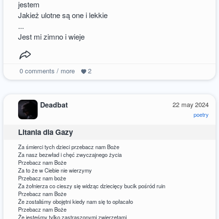
jestem
Jakież ulotne są one i lekkie
...
Jest mi zimno i wieje
0
comments / more
2
Deadbat
22 may 2024
poetry
Litania dla Gazy
Za śmierci tych dzieci przebacz nam Boże
Za nasz bezwład i chęć zwyczajnego życia
Przebacz nam Boże
Za to że w Ciebie nie wierzymy
Przebacz nam boże
Za żołnierza co cieszy się widząc dziecięcy bucik pośród ruin
Przebacz nam Boże
Że zostaliśmy obojętni kiedy nam się to opłacało
Przebacz nam Boże
Że jesteśmy tylko zastraszonymi zwierzętami