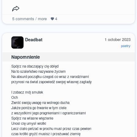
5
comments / more
4
Deadbat
1 october 2023
poetry
Napomnienie
Spójrz na otaczający cię obłęd
Na to szaleństwo nazywane życiem
Na absurd początku czegoś co wraz z narodzinami
przynosi na świat zapowiedź swojej własnej zagłady
I zobacz mój smutek
Och
Zwróć swoją uwagę na wolnego ducha
Jakże poniża go trwanie w tym ciele
z wszystkimi jego pragnieniami i ograniczeniami
Spójrz na własne więzienie
Unosi cię umysł wiotki
Lecz ciało pełzać w prochu musi przez czas pewien
czas krótki gryźć musisz i przeżuwać ziemię