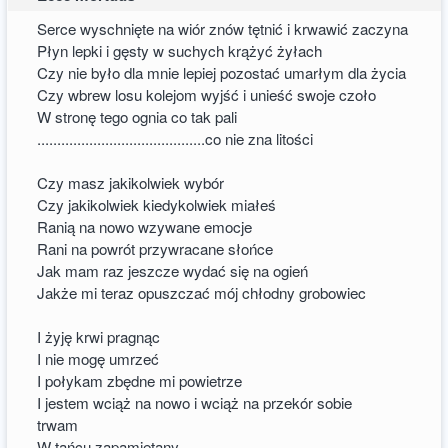
Serce wyschnięte na wiór znów tętnić i krwawić zaczyna
Płyn lepki i gęsty w suchych krążyć żyłach
Czy nie było dla mnie lepiej pozostać umarłym dla życia
Czy wbrew losu kolejom wyjść i unieść swoje czoło
W stronę tego ognia co tak pali
..........................................co nie zna litości
Czy masz jakikolwiek wybór
Czy jakikolwiek kiedykolwiek miałeś
Ranią na nowo wzywane emocje
Rani na powrót przywracane słońce
Jak mam raz jeszcze wydać się na ogień
Jakże mi teraz opuszczać mój chłodny grobowiec
I żyję krwi pragnąc
I nie mogę umrzeć
I połykam zbędne mi powietrze
I jestem wciąż na nowo i wciąż na przekór sobie
trwam
W tańcu zapamiętany