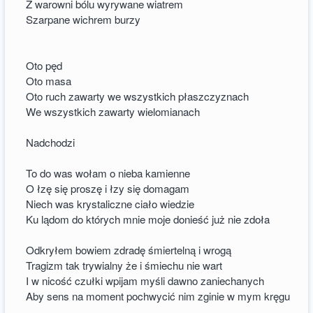
Z warowni bólu wyrywane wiatrem
Szarpane wichrem burzy
Oto pęd
Oto masa
Oto ruch zawarty we wszystkich płaszczyznach
We wszystkich zawarty wielomianach
Nadchodzi
To do was wołam o nieba kamienne
O łzę się proszę i łzy się domagam
Niech was krystaliczne ciało wiedzie
Ku lądom do których mnie moje donieść już nie zdoła
Odkryłem bowiem zdradę śmiertelną i wrogą
Tragizm tak trywialny że i śmiechu nie wart
I w nicość czułki wpijam myśli dawno zaniechanych
Aby sens na moment pochwycić nim zginie w mym kręgu