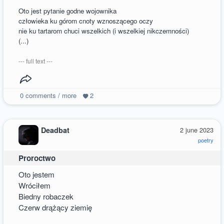
Oto jest pytanie godne wojownika
człowieka ku górom cnoty wznoszącego oczy
nie ku tartarom chuci wszelkich (i wszelkiej nikczemności)
(...)
--- full text ---
0
comments / more
2
Deadbat
2 june 2023
poetry
Proroctwo
Oto jestem
Wróciłem
Biedny robaczek
Czerw drążący ziemię