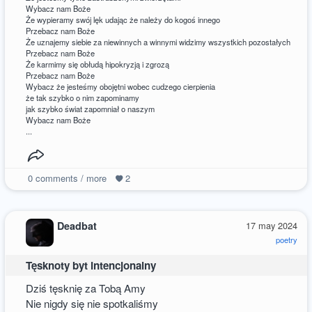
Wybacz nam Boże
Że wypieramy swój lęk udając że należy do kogoś innego
Przebacz nam Boże
Że uznajemy siebie za niewinnych a winnymi widzimy wszystkich pozostałych
Przebacz nam Boże
Że karmimy się obłudą hipokryzją i zgrozą
Przebacz nam Boże
Wybacz że jesteśmy obojętni wobec cudzego cierpienia
że tak szybko o nim zapominamy
jak szybko świat zapomniał o naszym
Wybacz nam Boże
...
0
comments / more
2
Deadbat
17 may 2024
poetry
Tęsknoty byt intencjonalny
Dziś tęsknię za Tobą Amy
Nie nigdy się nie spotkaliśmy