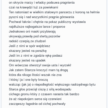
on skrycie marzy i władcy podsuwa pragnienia
czai na krawędzi tuż za powiekami
Ten natomiast w wielkim stalowym pancerzu z koroną na hełmie
pyszni się i nad wszystkimi pragnie górowania
Pochwał łaknie i chętnie na pokaz publiczny wystawia
najdłuższe najbogatsze lance i proporce
Jednakowo oni maski przybierają
ukrywają prawdę pod stertą pozorów
radość czerpią ze złudzeń
Jeśli z nimi w spór wejdziesz
skazany jesteś na porażkę
Jeśli im z nimi w zgodzie rękę podasz
skazany jesteś na upadek
Om wówczas otworzył swoje usta i wyrzekł
Jak zatem Starcze kroczyć mam tą drogą
która dla nikogo litości wszak nie zna
i którą i ja i one byty kroczą
walcząc (jak ja) o niepodległość większego nadrzędnego bytu
Starca głos przeciął ciszę z siłą wodospadu
cichego gromu który z czasem narasta tak bardzo
że aż niepokojem serce się czerwieni
zacząwszy łagodnie od cichej pochwały