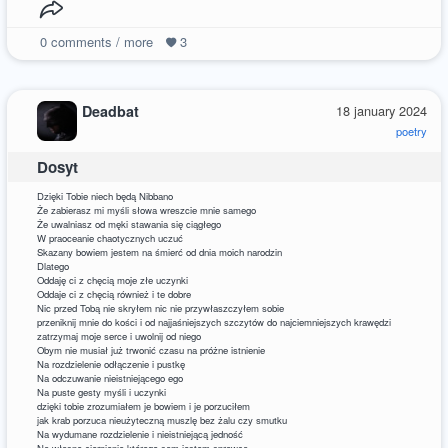
0
comments / more
3
Deadbat
18 january 2024
poetry
Dosyt
Dzięki Tobie niech będą Nibbano
Że zabierasz mi myśli słowa wreszcie mnie samego
Że uwalniasz od męki stawania się ciągłego
W praoceanie chaotycznych uczuć
Skazany bowiem jestem na śmierć od dnia moich narodzin
Dlatego
Oddaję ci z chęcią moje złe uczynki
Oddaje ci z chęcią również i te dobre
Nic przed Tobą nie skryłem nic nie przywłaszczyłem sobie
przeniknij mnie do kości i od najjaśniejszych szczytów do najciemniejszych krawędzi
zatrzymaj moje serce i uwolnij od niego
Obym nie musiał już trwonić czasu na próżne istnienie
Na rozdzielenie odłączenie i pustkę
Na odczuwanie nieistniejącego ego
Na puste gesty myśli i uczynki
dzięki tobie zrozumiałem je bowiem i je porzuciłem
jak krab porzuca nieużyteczną muszlę bez żalu czy smutku
Na wydumane rozdzielenie i nieistniejącą jedność