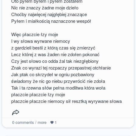
Oto pyłem byłem i pyłem zostałem
Nic nie znaczy żadne moje dzieło
Choćby najwięcej najgłębiej znaczące
Pyłem i miałkością naznaczone wespół
Więc płaczcie łzy moje
I wy słowa wyrwane niemocy
z gardzieli bestii z którą czas się zmierzyć
Lecz której z was żaden nie zdołen pokonać
Czy jest słowo co odda żal tak niezgłębiony
Znak co wyrazi tej rozpaczy przepastnej otchłanie
Jak ptak co skrzydeł w ogniu pozbawiony
świadomy że nic go niebu przywrócić nie zdoła
Tak i ta rzewna słów pełna modlitwa która woła
płaczcie płaczcie łzy moje
płaczcie płaczcie niemocy sił resztką wyrywane słowa
0
comments / more
1