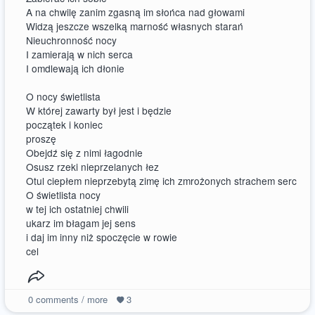
A na chwilę zanim zgasną im słońca nad głowami
Widzą jeszcze wszelką marność własnych starań
Nieuchronność nocy
I zamierają w nich serca
I omdlewają ich dłonie
O nocy świetlista
W której zawarty był jest i będzie
początek i koniec
proszę
Obejdź się z nimi łagodnie
Osusz rzeki nieprzelanych łez
Otul ciepłem nieprzebytą zimę ich zmrożonych strachem serc
O świetlista nocy
w tej ich ostatniej chwili
ukarz im błagam jej sens
i daj im inny niż spoczęcie w rowie
cel
0
comments / more
3