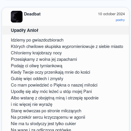
Deadbat
10 october 2024
poetry
Upadły Anioł
Idziemy po gwiazdozbiorach
Których chwilowe skupiska wypromieniowuje z siebie miasto
Chłoniemy krajobrazy nocy
Przesiąkamy z wolna jej zapachami
Podaję ci oliwę tymiankową
Kiedy Twoje oczy przenikają mnie do kości
Gubię więc oddech i zmysły
Co mam powiedzieć o Piękna o naszej miłości
Upodlę się aby móc leżeć u stóp mojej Pani
Albo wstanę z obojętną miną i otrzepię spodnie
i nic więcej nie wyrażę
Stanę wówczas po stronie milczących
Na przekór sercu krzyczącemu w agonii
Nie ma tu słodyczy jest tylko cukier
Na wagę i za odliczoną gotówkę