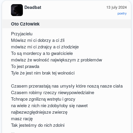
Deadbat
13 july 2024
poetry
Oto Człowiek
Przyjacielu
Mówisz mi ci dobrzy a ci źli
mówisz mi ci zdrajcy a ci złodzieje
To są mordercy a to gwałciciele
mówisz że wolność największym z problemów
To jest prawda
Tyle że jest nim brak tej wolności
Czasem przerastają nas umysły które noszą nasze ciała
Czasem robimy rzeczy niewypowiedzialne
Tchnące zgnilizną wstrętu i grozy
na wiele z nich nie zdobyłoby się nawet
najbezwzględniejsze zwierzę
masz rację
Tak jesteśmy do nich zdolni
...