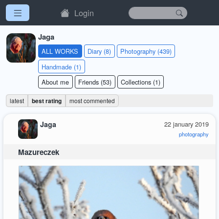
Login
Jaga
ALL WORKS
Diary (8)
Photography (439)
Handmade (1)
About me
Friends (53)
Collections (1)
latest
best rating
most commented
Jaga
22 january 2019
photography
Mazureczek