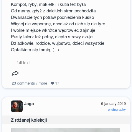
Kompot, ryby, makiełki, i kutia też była
Od mamy, gdyż z dalekich stron pochodziła
Dwanaście tych potraw podniebienia kusiło
Więcej nie wspomnę, chociaż od nich się nie tyło
I wolne miejsce wkrótce wędrowiec zajmuje
Pusty talerz też pełny, ciepło strawy czuje
Dziadkowie, rodzice, wujostwo, dzieci wszystkie
Opłatkiem się łamią, (...)
--- full text ---
23
comments / more
17
Jaga
6 january 2019
photography
Z różanej kolekcji