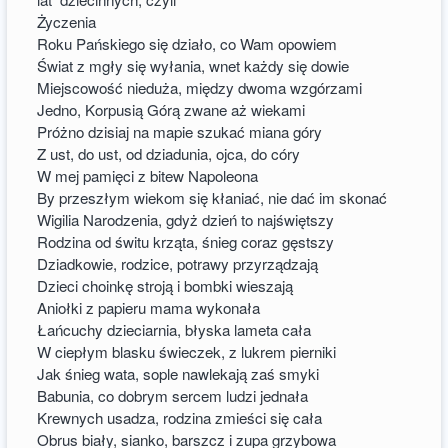
Życzenia
Roku Pańskiego się działo, co Wam opowiem
Świat z mgły się wyłania, wnet każdy się dowie
Miejscowość nieduża, między dwoma wzgórzami
Jedno, Korpusią Górą zwane aż wiekami
Próżno dzisiaj na mapie szukać miana góry
Z ust, do ust, od dziadunia, ojca, do córy
W mej pamięci z bitew Napoleona
By przeszłym wiekom się kłaniać, nie dać im skonać
Wigilia Narodzenia, gdyż dzień to najświętszy
Rodzina od świtu krząta, śnieg coraz gęstszy
Dziadkowie, rodzice, potrawy przyrządzają
Dzieci choinkę stroją i bombki wieszają
Aniołki z papieru mama wykonała
Łańcuchy dzieciarnia, błyska lameta cała
W ciepłym blasku świeczek, z lukrem pierniki
Jak śnieg wata, sople nawlekają zaś smyki
Babunia, co dobrym sercem ludzi jednała
Krewnych usadza, rodzina zmieści się cała
Obrus biały, sianko, barszcz i zupa grzybowa