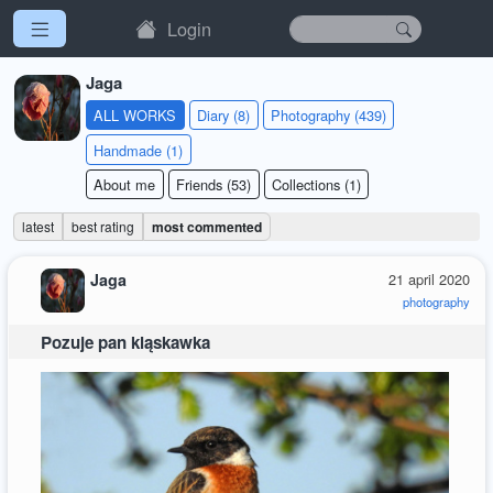
Login
Jaga
ALL WORKS
Diary (8)
Photography (439)
Handmade (1)
About me
Friends (53)
Collections (1)
latest
best rating
most commented
Jaga
21 april 2020
photography
Pozuje pan kląskawka