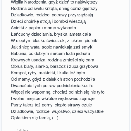
Wigilia Narodzenia, gdyż dzień to najświętszy
Rodzina od świtu krząta, śnieg coraz gęstszy
Dziadkowie, rodzice, potrawy przyrządzają
Dzieci choinkę stroją i bombki wieszają
Aniołki z papieru mama wykonała
Łańcuchy dzieciarnia, błyska lameta cała
W ciepłym blasku świeczek, z lukrem pierniki
Jak śnieg wata, sople nawlekają zaś smyki
Babunia, co dobrym sercem ludzi jednała
Krewnych usadza, rodzina zmieści się cała
Obrus biały, sianko, barszcz i zupa grzybowa
Kompot, ryby, makiełki, i kutia też była
Od mamy, gdyż z dalekich stron pochodziła
Dwanaście tych potraw podniebienia kusiło
Więcej nie wspomnę, chociaż od nich się nie tyło
I wolne miejsce wkrótce wędrowiec zajmuje
Pusty talerz też pełny, ciepło strawy czuje
Dziadkowie, rodzice, wujostwo, dzieci wszystkie
Opłatkiem się łamią, (...)
--- full text ---