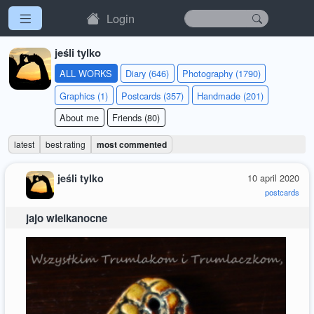
Login
jeśli tylko
ALL WORKS
Diary (646)
Photography (1790)
Graphics (1)
Postcards (357)
Handmade (201)
About me
Friends (80)
latest
best rating
most commented
jeśli tylko
10 april 2020
postcards
jajo wielkanocne