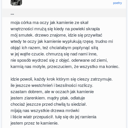
poetry
...
moja córka ma oczy jak kamienie ze skał
wnętrzności mrużą się kiedy na powieki skrapla
mój smutek. drzewo znajome, idzie się przywitać
wtedy te oczy jak kamienie wypłukują rzęsę. trudno mi
objąć ich razem, też chciałabym popłynąć siłą
w jej wątłe czucie. chmurzą się nad nami inne,
nie sposób wydrzeć się z objęć. oderwane od ziemi,
karmią nas motyle, przeczuciem, że wszystko ma koniec.
idzie powoli, każdy krok którym się cieszy zatrzymuje.
ile jeszcze westchnień i bezsilności rozliczy.
szastam dobrem, ale w oczach jak kamienie
jestem ziarenkiem. mądry ptak. odlatuje
chociaż jeszcze przed chwilą tu siedział.
mijają nas wszystkie drzewa mrówki
i liście wiatr przepuścił. tulę się do jej ramienia
jestem przez te kamienie.