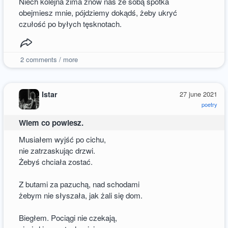
Niech kolejna zima znów nas ze sobą spotka
obejmiesz mnie, pójdziemy dokądś, żeby ukryć
czułość po byłych tęsknotach.
2
comments / more
Istar
27 june 2021
poetry
Wiem co powiesz.
Musiałem wyjść po cichu,
nie zatrzaskując drzwi.
Żebyś chciała zostać.
Z butami za pazuchą, nad schodami
żebym nie słyszała, jak żali się dom.
Biegłem. Pociągi nie czekają,