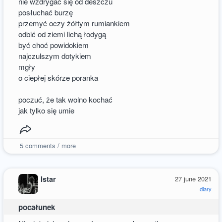
nie wzdrygać się od deszczu
posłuchać burzę
przemyć oczy żółtym rumiankiem
odbić od ziemi lichą łodygą
być choć powidokiem
najczulszym dotykiem
mgły
o ciepłej skórze poranka
poczuć, że tak wolno kochać
jak tylko się umie
5
comments / more
Istar
27 june 2021
diary
pocałunek