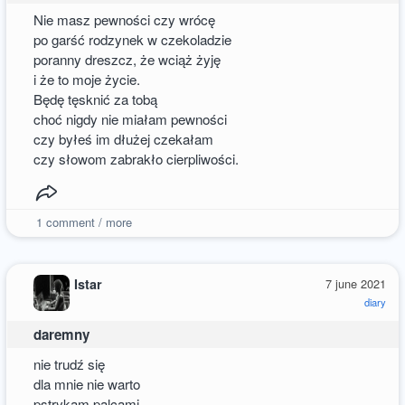
Nie masz pewności czy wrócę
po garść rodzynek w czekoladzie
poranny dreszcz, że wciąż żyję
i że to moje życie.
Będę tęsknić za tobą
choć nigdy nie miałam pewności
czy byłeś im dłużej czekałam
czy słowom zabrakło cierpliwości.
1
comment / more
Istar
7 june 2021
diary
daremny
nie trudź się
dla mnie nie warto
pstrykam palcami