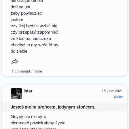
nie drżące dłonie
dotkną ust
żeby powiedzieć
jestem
czy lżej będzie wzbić się
czy przepaść zapomnieć
że ktoś na nas czeka
chociaż to my wróciliśmy
do siebie
1
comment / more
Istar
15 june 2021
poetry
Jesteś moim słońcem, jedynym słońcem.
Gdyby cię nie było
ciemność powlekałaby życie
wypisane ptasim piórem.