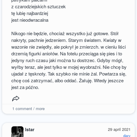
z czarodziejskich sztuczek
tę lubię najbardziej
jest nieodwracalna
Nikogo nie będzie, chociaż wszystko już gotowe. Stół
nakryty, pachnie jedzeniem. Starym światem. Kwiaty w
wazonie nie zwiędły, ale pokrył je zmierzch. w cieniu liści
drzemią figurki aniołów. Na fotelu przeciąga się pies i to
jedyny ruch czasu jaki można tu dostrzec. Gdyby mógł,
wyłby teraz, ale jest tylko w mojej wyobraźni. Nie chcę by
ujadał z tęsknoty. Tak szybko nie minie żal. Powtarza się,
chcę coś zatrzymać, albo oddać. Żałuję. Wtedy jeszcze
jest za późno.
1
comment / more
Istar
29 april 2021
diary