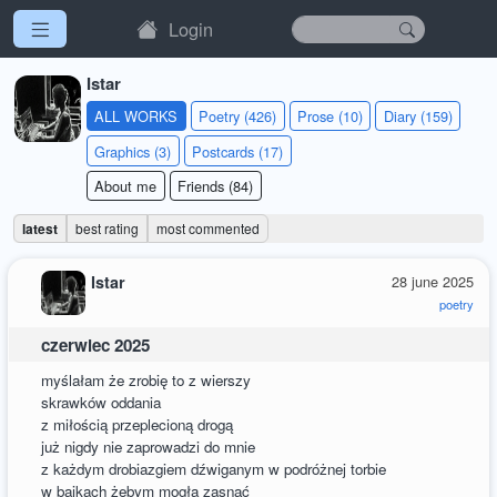
Login
Istar
ALL WORKS
Poetry (426)
Prose (10)
Diary (159)
Graphics (3)
Postcards (17)
About me
Friends (84)
latest
best rating
most commented
Istar
28 june 2025
poetry
czerwiec 2025
myślałam że zrobię to z wierszy
skrawków oddania
z miłością przeplecioną drogą
już nigdy nie zaprowadzi do mnie
z każdym drobiazgiem dźwiganym w podróżnej torbie
w bajkach żebym mogła zasnąć