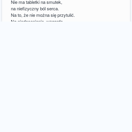
Nie ma tabletki na smutek,
na niefizyczny ból serca.
Na to, że nie można się przytulić.
Na niedocenienie, wzgardę.
Nie ma tabletki.
Wiem, że mówią inaczej.
Połknij. Będziesz szczęśliwa.
To nie działa w pustce.
Nikt nie pilnuje smutnych ludzi
by nie przedawkowali szczęścia.
Tak się umiera.
4
comments / more
Istar
21 april 2021
diary
nie odchodź