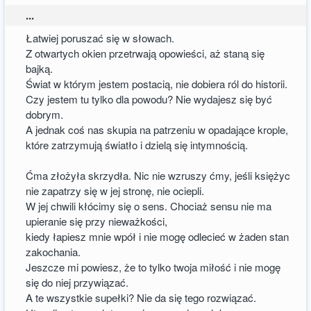
...
Łatwiej poruszać się w słowach.
Z otwartych okien przetrwają opowieści, aż staną się
bajką.
Świat w którym jestem postacią, nie dobiera ról do historii.
Czy jestem tu tylko dla powodu? Nie wydajesz się być
dobrym.
A jednak coś nas skupia na patrzeniu w opadające krople,
które zatrzymują światło i dzielą się intymnością.
Ćma złożyła skrzydła. Nic nie wzruszy ćmy, jeśli księżyc
nie zapatrzy się w jej stronę, nie ociepli.
W jej chwili kłócimy się o sens. Chociaż sensu nie ma
upieranie się przy nieważkości,
kiedy łapiesz mnie wpół i nie mogę odlecieć w żaden stan
zakochania.
Jeszcze mi powiesz, że to tylko twoja miłość i nie mogę
się do niej przywiązać.
A te wszystkie supełki? Nie da się tego rozwiązać.