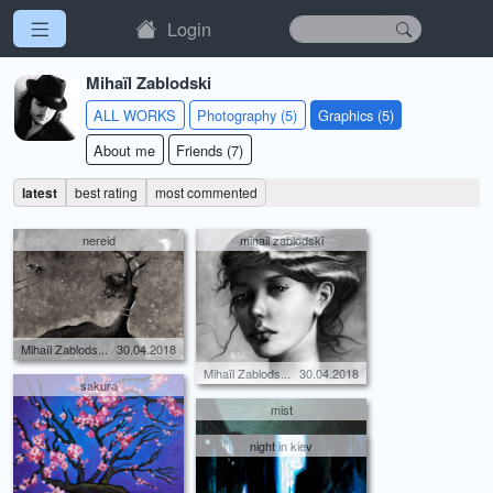
Login
Mihaïl Zablodski
ALL WORKS
Photography (5)
Graphics (5)
About me
Friends (7)
latest
best rating
most commented
nereid
mihail zablodski
Mihaïl Zablods...
30.04.2018
Mihaïl Zablods...
30.04.2018
sakura
mist
night in kiev