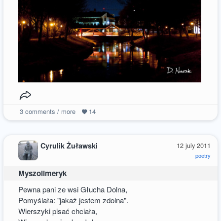
3
comments / more
14
Cyrulik Żuławski
12 july 2011
poetry
Myszolimeryk
Pewna pani ze wsi Głucha Dolna,
Pomyślała: "jakaż jestem zdolna".
Wierszyki pisać chciała,