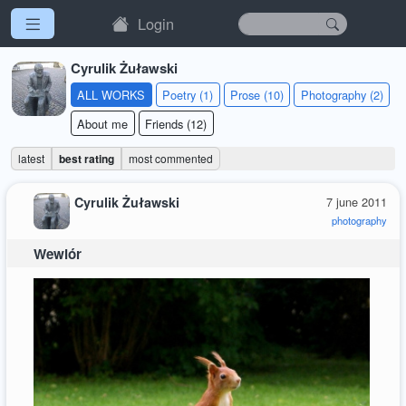
Login
Cyrulik Żuławski
ALL WORKS
Poetry (1)
Prose (10)
Photography (2)
About me
Friends (12)
latest
best rating
most commented
Cyrulik Żuławski
7 june 2011
photography
Wewiór