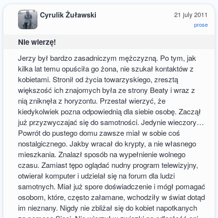
Cyrulik Żuławski
21 july 2011
prose
Nie wierzę!
Jerzy był bardzo zasadniczym mężczyzną. Po tym, jak
kilka lat temu opuściła go żona, nie szukał kontaktów z
kobietami. Stronił od życia towarzyskiego, zresztą
większość ich znajomych była ze strony Beaty i wraz z
nią zniknęła z horyzontu. Przestał wierzyć, że
kiedykolwiek pozna odpowiednią dla siebie osobę. Zaczął
już przyzwyczajać się do samotności. Jedynie wieczory…
Powrót do pustego domu zawsze miał w sobie coś
nostalgicznego. Jakby wracał do krypty, a nie własnego
mieszkania. Znalazł sposób na wypełnienie wolnego
czasu. Zamiast tępo oglądać nudny program telewizyjny,
otwierał komputer i udzielał się na forum dla ludzi
samotnych. Miał już spore doświadczenie i mógł pomagać
osobom, które, często załamane, wchodziły w świat dotąd
im nieznany. Nigdy nie zbliżał się do kobiet napotkanych