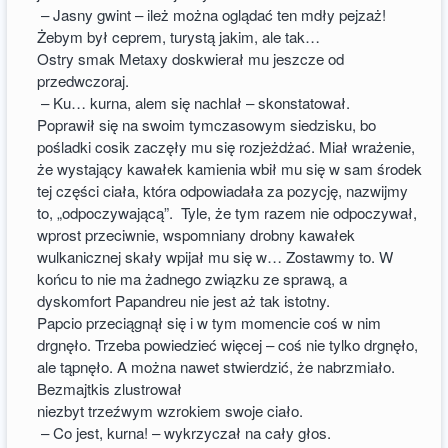
– Jasny gwint – ileż można oglądać ten mdły pejzaż!
Żebym był ceprem, turystą jakim, ale tak…
Ostry smak Metaxy doskwierał mu jeszcze od
przedwczoraj.
– Ku… kurna, alem się nachlał – skonstatował.
Poprawił się na swoim tymczasowym siedzisku, bo
pośladki cosik zaczęły mu się rozjeżdżać. Miał wrażenie,
że wystający kawałek kamienia wbił mu się w sam środek
tej części ciała, która odpowiadała za pozycję, nazwijmy
to, „odpoczywającą”. Tyle, że tym razem nie odpoczywał,
wprost przeciwnie, wspomniany drobny kawałek
wulkanicznej skały wpijał mu się w… Zostawmy to. W
końcu to nie ma żadnego związku ze sprawą, a
dyskomfort Papandreu nie jest aż tak istotny.
Papcio przeciągnął się i w tym momencie coś w nim
drgnęło. Trzeba powiedzieć więcej – coś nie tylko drgnęło,
ale tąpnęło. A można nawet stwierdzić, że nabrzmiało.
Bezmajtkis zlustrował
niezbyt trzeźwym wzrokiem swoje ciało.
– Co jest, kurna! – wykrzyczał na cały głos.