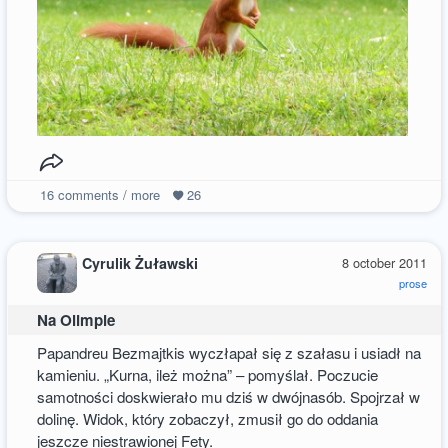
16
comments / more
26
Cyrulik Żuławski
8 october 2011
prose
Na Olimpie
Papandreu Bezmajtkis wyczłapał się z szałasu i usiadł na
kamieniu. „Kurna, ileż można” – pomyślał. Poczucie
samotności doskwierało mu dziś w dwójnasób. Spojrzał w
dolinę. Widok, który zobaczył, zmusił go do oddania
jeszcze niestrawionej Fety.