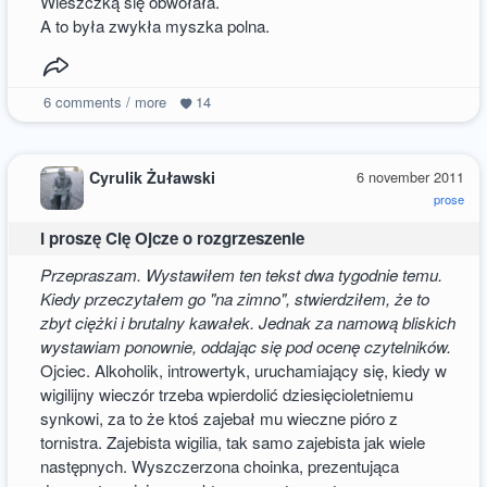
Wieszczką się obwołała.
A to była zwykła myszka polna.
6
comments / more
14
Cyrulik Żuławski
6 november 2011
prose
I proszę Cię Ojcze o rozgrzeszenie
Przepraszam. Wystawiłem ten tekst dwa tygodnie temu.
Kiedy przeczytałem go "na zimno", stwierdziłem, że to
zbyt ciężki i brutalny kawałek. Jednak za namową bliskich
wystawiam ponownie, oddając się pod ocenę czytelników.
Ojciec. Alkoholik, introwertyk, uruchamiający się, kiedy w
wigilijny wieczór trzeba wpierdolić dziesięcioletniemu
synkowi, za to że ktoś zajebał mu wieczne pióro z
tornistra. Zajebista wigilia, tak samo zajebista jak wiele
następnych. Wyszczerzona choinka, prezentująca