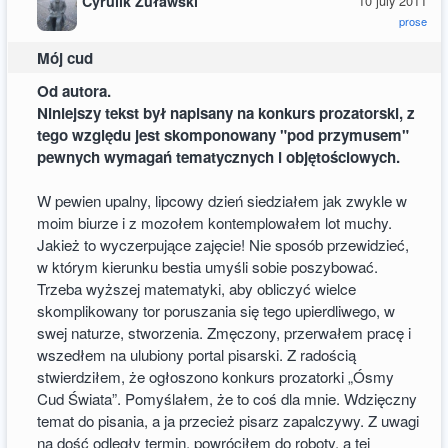
Cyrulik Żuławski
10 july 2011
prose
Mój cud
Od autora.
Niniejszy tekst był napisany na konkurs prozatorski, z
tego względu jest skomponowany "pod przymusem"
pewnych wymagań tematycznych i objętościowych.
W pewien upalny, lipcowy dzień siedziałem jak zwykle w
moim biurze i z mozołem kontemplowałem lot muchy.
Jakież to wyczerpujące zajęcie! Nie sposób przewidzieć,
w którym kierunku bestia umyśli sobie poszybować.
Trzeba wyższej matematyki, aby obliczyć wielce
skomplikowany tor poruszania się tego upierdliwego, w
swej naturze, stworzenia. Zmęczony, przerwałem pracę i
wszedłem na ulubiony portal pisarski. Z radością
stwierdziłem, że ogłoszono konkurs prozatorki „Ósmy
Cud Świata”. Pomyślałem, że to coś dla mnie. Wdzięczny
temat do pisania, a ja przecież pisarz zapalczywy. Z uwagi
na dość odległy termin, powróciłem do roboty, a tej