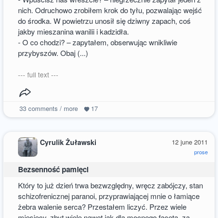
nich. Odruchowo zrobiłem krok do tyłu, pozwalając wejść
do środka. W powietrzu unosił się dziwny zapach, coś
jakby mieszanina wanilii i kadzidła.
- O co chodzi? – zapytałem, obserwując wnikliwie
przybyszów. Obaj (...)
--- full text ---
33
comments / more
17
Cyrulik Żuławski
12 june 2011
prose
Bezsenność pamięci
Który to już dzień trwa bezwzględny, wręcz zabójczy, stan
schizofrenicznej paranoi, przyprawiającej mnie o łamiące
żebra walenie serca? Przestałem liczyć. Przez wiele
miesięcy, zbyt wiele nawet jak dla mocnego faceta, za