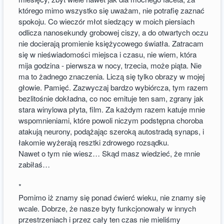
którego mimo wszystko się uważam, nie potrafię zaznać
spokoju. Co wieczór młot siedzący w moich piersiach
odlicza nanosekundy grobowej ciszy, a do otwartych oczu
nie docierają promienie księżycowego światła. Zatracam
się w nieświadomości miejsca i czasu, nie wiem, która
mija godzina - pierwsza w nocy, trzecia, może piąta. Nie
ma to żadnego znaczenia. Liczą się tylko obrazy w mojej
głowie. Pamięć. Zazwyczaj bardzo wybiórcza, tym razem
bezlitośnie dokładna, co noc emituje ten sam, zgrany jak
stara winylowa płyta, film. Za każdym razem katuje mnie
wspomnieniami, które powoli niczym podstępna choroba
atakują neurony, podążając szeroką autostradą synaps, i
łakomie wyżerają resztki zdrowego rozsądku.
Nawet o tym nie wiesz… Skąd masz wiedzieć, że mnie
zabiłaś…
*
Pomimo iż znamy się ponad ćwierć wieku, nie znamy się
wcale. Dobrze, że nasze byty funkcjonowały w innych
przestrzeniach i przez cały ten czas nie mieliśmy