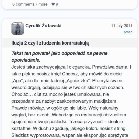
6
comments / more
9
Cyrulik Żuławski
11 july 2011
prose
Iluzja 2 czyli złudzenia kontratakują
Tekst ten powstał jako odpowiedź na pewne
opowiadanie.
Jesteś taka zachwycająca i elegancka. Prawdziwa dama. I
jakie piękne nosisz imię! Chcesz, aby mówić do ciebie
„Aga”, ale dla mnie ładniej „Agnieszka”. Płomyki świec
wesoło drgają, odbijając się w twoich ślicznych oczach.
Chociaż… ciut za mocno jesteś umalowana, nie
przepadam za nazbyt zaakcentowanym makijażem.
Prawdę mówiąc, w ogóle go nie lubię. Wolę naturalny
wygląd, bez ozdób. Wchodząc do restauracji obrzuciłem
spojrzeniem twoje pośladki. Trzeba przyznać – idealnie
kształtne. W duchu zgaduję, jakiego koloru nosisz stringi.
Siedzisz wyprostowana, wspaniale eksponując sprężyste