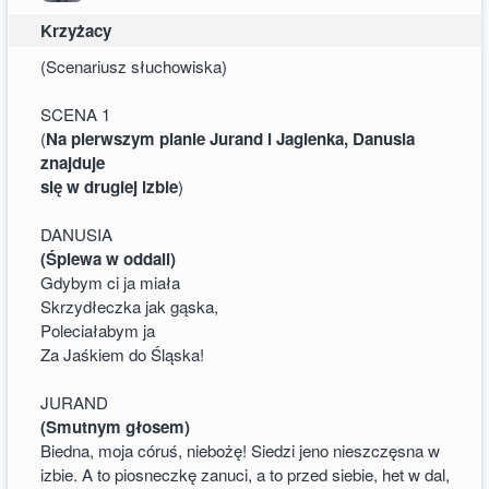
Krzyżacy
(Scenariusz słuchowiska)
SCENA 1
(
Na pierwszym planie Jurand i Jagienka, Danusia
znajduje
się w drugiej izbie
)
DANUSIA
(Śpiewa w oddali)
Gdybym ci ja miała
Skrzydłeczka jak gąska,
Poleciałabym ja
Za Jaśkiem do Śląska!
JURAND
(Smutnym głosem)
Biedna, moja córuś, niebożę! Siedzi jeno nieszczęsna w
izbie. A to piosneczkę zanuci, a to przed siebie, het w dal,