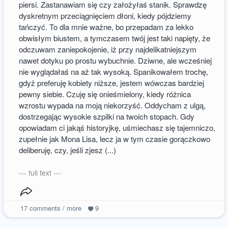
piersi. Zastanawiam się czy założyłaś stanik. Sprawdzę
dyskretnym przeciągnięciem dłoni, kiedy pójdziemy
tańczyć. To dla mnie ważne, bo przepadam za lekko
obwisłym biustem, a tymczasem twój jest taki napięty, że
odczuwam zaniepokojenie, iż przy najdelikatniejszym
nawet dotyku po prostu wybuchnie. Dziwne, ale wcześniej
nie wyglądałaś na aż tak wysoką. Spanikowałem trochę,
gdyż preferuję kobiety niższe, jestem wówczas bardziej
pewny siebie. Czuję się onieśmielony, kiedy różnica
wzrostu wypada na moją niekorzyść. Oddycham z ulgą,
dostrzegając wysokie szpilki na twoich stopach. Gdy
opowiadam ci jakąś historyjkę, uśmiechasz się tajemniczo,
zupełnie jak Mona Lisa, lecz ja w tym czasie gorączkowo
deliberuję, czy, jeśli zjesz (...)
--- full text ---
17
comments / more
9