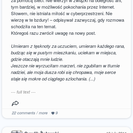
za pomocą Sieci. Nie wierzył w związki na odległość ani,
tym bardziej, w możliwość pokochania przez Internet.
Słowem, nie istniała miłość w cyberprzestrzeni. Nie
wierzę w te bzdury! – odpisywał zazwyczaj, gdy rozmowa
schodziła na ten temat.
Któregoś razu zwrócił uwagę na nowy post.
Umieram z tęsknoty za uczuciem, umieram każdego rana,
budząc się w pustym mieszkaniu, uciekam w miejsca,
gdzie otaczają mnie ludzie.
Jeszcze nie wyrzuciłam marzeń, nie zgubiłam w tłumie
nadziei, ale moja dusza robi się chropawa, moje serce
staje się mokre od ciągłego szlochania. (...)
--- full text ---
22
comments / more
9