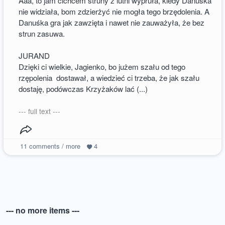
Aaa, to jam cichcem struny z lutni wypruła, kiedy Danuśka
nie widziała, bom zdzierżyć nie mogła tego brzędolenia. A
Danuśka gra jak zawzięta i nawet nie zauważyła, że bez
strun zasuwa.
JURAND
Dzięki ci wielkie, Jagienko, bo jużem szału od tego
rzępolenia dostawał, a wiedzieć ci trzeba, że jak szału
dostaję, podówczas Krzyżaków lać (...)
--- full text ---
11
comments / more
4
--- no more items ---