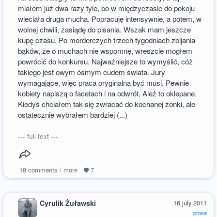
miałem już dwa razy tyle, bo w międzyczasie do pokoju
wleciała druga mucha. Popracuję intensywnie, a potem, w
wolnej chwili, zasiądę do pisania. Wszak mam jeszcze
kupę czasu. Po morderczych trzech tygodniach zbijania
bąków, że o muchach nie wspomnę, wreszcie mogłem
powrócić do konkursu. Najważniejsze to wymyślić, cóż
takiego jest owym ósmym cudem świata. Jury
wymagające, więc praca oryginalna być musi. Pewnie
kobiety napiszą o facetach i na odwrót. Ależ to oklepane.
Kiedyś chciałem tak się zwracać do kochanej żonki, ale
ostatecznie wybrałem bardziej (...)
--- full text ---
18
comments / more
7
Cyrulik Żuławski
16 july 2011
prose