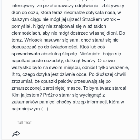
intensywny, że przełamawszy odrętwienie i zbliżywszy
dłoń do oczu, która teraz nieomalże dotykała nosa, w
dalszym ciągu nie mógł jej ujrzeć! Straciłem wzrok –
pomyślał. Nigdy nie znajdował się w aż takich
ciemnościach, aby nie mógł dostrzec własnej dłoni. Do
teraz. Wniosek nasuwał się sam, choć starał się nie
dopuszczać go do świadomości. Ktoś lub coś
spowodowało absolutną ślepotę. Nieśmiało, bojąc się
napotkać puste oczodoły, dotknął twarzy. O dziwo
wszystko było na swoim miejscu, odniósł tylko wrażenie,
iż to, czego dotyka jest dziwnie obce. Po dłuższej chwili
zrozumiał, że opuszki palców przesuwają się po
zmarszczonej, zarośniętej masce. To była twarz starca!
Kim ja jestem? Próżno starał się wyciągnąć z
zakamarków pamięci choćby strzęp informacji, która w
najmniejszym (...)
--- full text ---