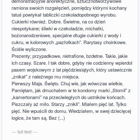
demonstracyjnie anorektyczne, sztucznotworzywowe
ramiona swoich rozgałęzień, pomiędzy którymi kochany
tatuś powtykał tabliczki czekoladopobnego wyrobu.
Cukierki również. Dobre. Świetne, na co dzień
niespotykane; śliwki w czekoladzie, michałki,
bożonarodzeniowe, specjalne długie cukierki z wody i
cukru, w kolorowych „pazłotkach”. Rarytasy choinkowe.
Ściśle wyliczone.
Prezenty; przypadkowe, nietrafione, bzdetne. Takie, jakie
ich czasy. Szare. I tak dobre, gdyby nie codzienny wpierdol
pasem wojskowym z lat pięćdziesiątych, który ustawicznie
„znikał” z należnego mu miejsca.
Pierwszy Maja. Święto. Chuj wie, jak wówczas wielkie.
Pamiętam, jak dmuchałem w te kondomy marki „Stomil” z
„kamertonami” na przeciwległych do ustników końcach.
Piszczały aż miło. Starzy „znikli”. Miałem pięć lat. Tylko
pięć. Nie wpuścili do domu. Wiedziałem, w swej dziecięcej
logice, że tam są. Bez (...)
--- full text ---