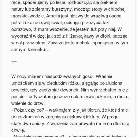
ręce, spacerujemy po lesie, rozkoszując się pięknem
natury lub zbieramy bursztyny, mocząc stopy w chłodnej
morskiej wodzie. Amelia jest niezwykle wrażliwą osobą,
potrafi ukazać swój świat, opisując przeżycia tak
obrazowo, iż mam wrażenie, że jestem tuż przy niej. W
wyobraźni widzę, jak stoi z filiżanką kawy w dłoni, patrząc
w dal przez okno. Zawsze jestem obok i spoglądam w tym
samym kierunku…
***
W nocy miałem niespodziewanych gości. Właśnie
umościłem się w cieplutkim łóżku, sięgając po ulubioną
powieść, gdy zabrzmiał dzwonek. Nim wygrzebałem się z
pościeli, usłyszałem jeszcze natarczywe pukanie, a raczej
walenie do drzwi.
- Pożar, czy co? – warknąłem zły jak piorun, że ktoś śmie
przeszkadzać w zgłębianiu ciekawej lektury. W progu
stały dwa anioły. Z wrażenia zamurowało mnie na dłuższą
chwilę.
- Wpuścisz nas wreszcie? – niegrzecznie zapytał jeden z